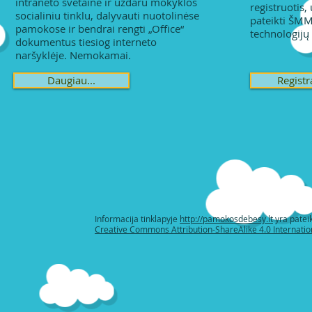
intraneto svetaine ir uždaru mokyklos
registruotis, 
socialiniu tinklu, dalyvauti nuotolinėse
pateikti ŠMM
pamokose ir bendrai rengti „Office“
technologijų 
dokumentus tiesiog interneto
naršyklėje. Nemokamai.
Daugiau...
Registra
Informacija tinklapyje
http://pamokosdebesy.lt
yra pateik
Creative Commons Attribution-ShareAlike 4.0 Internatio