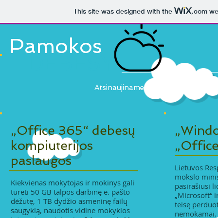
This site was designed with the
.com
web
Pamokos
DEBESY
Atsinaujiname
„Office 365“ debesų
„Windo
kompiuterijos
„Office
paslaugos
Lietuvos Res
mokslo minis
Kiekvienas mokytojas ir mokinys gali
pasirašiusi l
turėti 50 GB talpos darbinę e. pašto
„Microsoft“ ir
dėžutę, 1 TB dydžio asmeninę failų
teisę perduo
saugyklą, naudotis vidine mokyklos
nemokamai. 